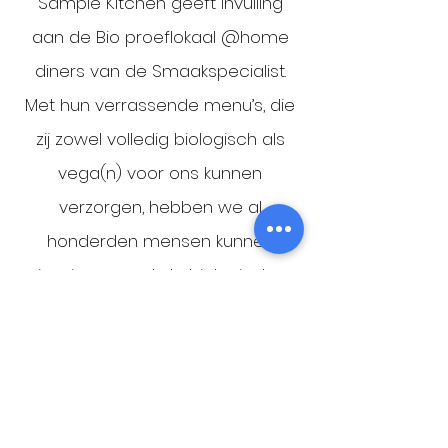
Sample Kitchen geeft invulling
aan de Bio proeflokaal @home
diners van de Smaakspecialist.
Met hun verrassende menu’s, die
zij zowel volledig biologisch als
vega(n) voor ons kunnen
verzorgen, hebben we al
honderden mensen kunnen
inspireren met de biologische
keuken. Het is voor ons echt van
toegevoegde waarde dat
Sample Kitchen duurzaamheid
doorvoert in hun hele concept,
van verpakking tot thuisbezorging.