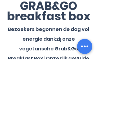
GRAB&GO
breakfast box
Bezoekers begonnen de dag vol
energie dankzij onze
vegetarische Grab&Go
Breakfast Box! Onze rijk gevulde
ontbijtbox biedt variaties zoals
een breakfast burrito, croissant
en overnight oats voor een
snelle maar gezonde start van
de dag.